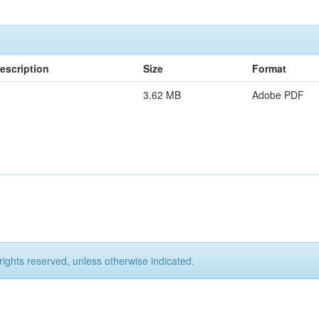
escription
Size
Format
3.62 MB
Adobe PDF
rights reserved, unless otherwise indicated.