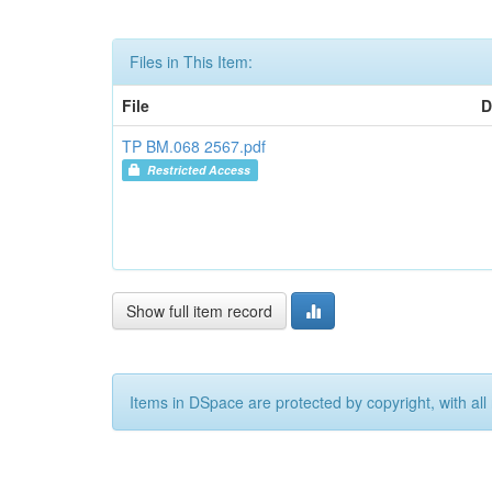
Files in This Item:
File
D
TP BM.068 2567.pdf
Restricted Access
Show full item record
Items in DSpace are protected by copyright, with all 