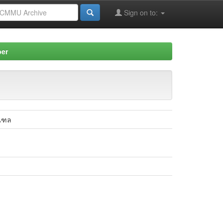
Sign on to:
per
มณฑล