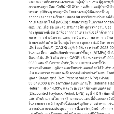
สนองความต้องการเฉพาะของ กลุ่มผู้ป่วย เช่น ผู้สูงอายุที่
ภาวะกระดูกเสื่อม นักกีฬาที่ได้รับบาดเจ็บ และผู้ป่วยทั่วไป
ประสบอุบัติเหตุ กระดูกหัก โดยเฉพาะผู้ที่ต้องการฟื้นฟู
ร่างกายอย่างรวดเร็วและปลอดภัย การวิจัยพบว่าเซลล์ต้
กำเนิดเมเซนไคม์ (MSCs) มีศักยภาพสูงในการลดการอั
ซ่อมแซมเนื้อเยื่อ และส่งเสริมการฟื้นฟูการทำงาน ของ
กระดูกอย่างยั่งยืน อีกทั้งจากการวิเคราะห์เชิงลึกด้านการ
ตลาด การดำเนินงาน และการเงิน พบว่าตลาด การรักษ
ด้วยเซลล์ต้นกำเนิดในกลุ่มโรคกระดูกและข้อมีอัตราการ
เติบโตเฉลี่ยต่อปี (CAGR) อยู่ที่ 9.5% ระหว่างปี 2023-2
ในขณะที่ตลาดผลิตภัณฑ์การแพทย์ขั้นสูง (ATMPs) ทั่ว
มีแนวโน้มเติบโตใน อัตรา CAGR 15.1% ระหว่างปี 202
2030 แสดงถึงโอกาสสำคัญในการขยายตลาดทั้งใน
ประเทศไทยและ ภูมิภาคเอเชียตะวันออกเฉียงใต้ในด้าน
เงิน แผนการลงทุนแสดงถึงความคุ้มค่าอย่างชัดเจน โดยม
มูลค่า ปัจจุบันสุทธิ (Net Present Value: NPV) เท่ากับ
33,849,008 บาท อัตราผลตอบแทนภายใน (Internal Rat
Return: IRR) 14.03% และระยะเวลาคืนทุนแบบคิดลด
(Discounted Payback Period: DPB) อยู่ที่ 4 ปี 9 เดือน ซึ
แสดงถึงศักยภาพในการสร้างผลตอบแทนที่มั่นคงและยั่งย
ในระยะยาว แม้ว่าธุรกิจนี้ต้องเผชิญกับความท้าทาย เช่น
ความผันผวนของต้นทุนจากการพึ่งพาวัตถุดิบนำเข้า การ
แข่งขันกับการรักษาแบบดั้งเดิม และการปฏิบัติตามกฎ