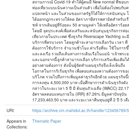
สถานการณ์ Covid-19 ทำให้ผู้คนมี New normal ที่ชอบ
ท่องเที่ยวแบบเน้นความเป็นส่วนตัว เพื่อไม่ต้องไปพบกับ
แปลกหน้า และในส่วนของภาครัฐก็ได้ให้การสนับสนุน 
ได้ออกกฎกระทรวงให้ลด อัตราภาษีสรรพสามิตสำหรับเร
ชท์ จากเดิมอยู่ที่ร้อยละ 50 ตามมูลค่า ให้เหลืออัตราร้อย
โดยมี จุดประสงค์เพื่อส่งเสริมและสนับสนุนธุรกิจการท่อ
เที่ยวภายในประเทศ ซึ่งธุรกิจ Riverscape Yachting จะมี
บริการที่ครบวงจร โดยลูกค้าจะสามารถเลือกวัน เวลา ที่
ต้องการใช้บริการ จำนวนชั่วโมง ท่าเรือที่จะ ใช้ในการขึ
และลงเรือ รวมถึงเส้นทางการเดินเรือในแม่น้ าเจ้าพระย
และนอกจากนี้ลูกค้าสามารถเลือก บริการเสริมเพิ่มเติมได้
อย่างตามต้องการ ดังนั้นผู้จัดทำแผนธุรกิจจึงเล็งเห็นถึง
โอกาสในการริเริ่มธุรกิจ เพื่อตอบสนองความต้องการของผ
บริโภค รวมไปถึงการเพิ่มมูลค่าธุรกิจอีกด้วย แผนธุรกิจนี้ม
การลงทุน 4,500,000 บาท เมื่อศึกษาการดำเนินธุรกิจดัง
กล่าวในระยะเวลา 5 ปี มี ต้นทุนถัวเฉลี่ย (WACC) 22.1
อัตราผลตอบแทนภายใน (IRR) 87.26% มีมูลค่าปัจจุบัน
17,233,463.50 บาท และระยะเวลาคืนทุนอยู่ที่ 2 ปี 5 เด
URI:
https://archive.cm.mahidol.ac.th/handle/123456789/
Appears in
Thematic Paper
Collections: