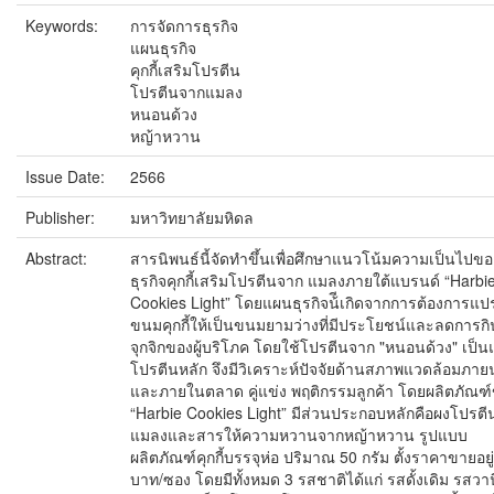
Keywords:
การจัดการธุรกิจ
แผนธุรกิจ
คุกกี้เสริมโปรตีน
โปรตีนจากแมลง
หนอนด้วง
หญ้าหวาน
Issue Date:
2566
Publisher:
มหาวิทยาลัยมหิดล
Abstract:
สารนิพนธ์นี้จัดทำขึ้นเพื่อศึกษาแนวโน้มความเป็นไปขอ
ธุรกิจคุกกี้เสริมโปรตีนจาก แมลงภายใต้แบรนด์ “Harbi
Cookies Light” โดยแผนธุรกิจน้ีเกิดจากการต้องการแป
ขนมคุกกี้ให้เป็นขนมยามว่างที่มีประโยชน์และลดการกิ
จุกจิกของผู้บริโภค โดยใช้โปรตีนจาก "หนอนด้วง" เป็น
โปรตีนหลัก จึงมีวิเคราะห์ปัจจัยด้านสภาพแวดล้อมภา
และภายในตลาด คู่แข่ง พฤติกรรมลูกค้า โดยผลิตภัณฑ
“Harbie Cookies Light” มีส่วนประกอบหลักคือผงโปรต
แมลงและสารให้ความหวานจากหญ้าหวาน รูปแบบ
ผลิตภัณฑ์คุกกี้บรรจุห่อ ปริมาณ 50 กรัม ตั้งราคาขายอยู่ท
บาท/ซอง โดยมีทั้งหมด 3 รสชาติได้แก่ รสดั้งเดิม รสวา