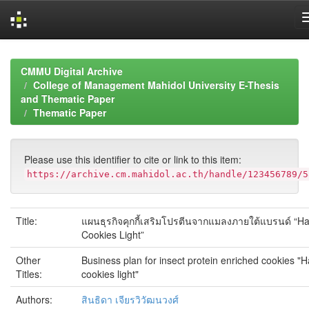
Skip
navigation
CMMU Digital Archive
College of Management Mahidol University E-Thesis
and Thematic Paper
Thematic Paper
Please use this identifier to cite or link to this item:
https://archive.cm.mahidol.ac.th/handle/123456789/5
Title:
แผนธุรกิจคุกกี้เสริมโปรตีนจากแมลงภายใต้แบรนด์ “Ha
Cookies Light”
Other
Business plan for insect protein enriched cookies "H
Titles:
cookies light"
Authors:
สินธิดา เจียรวิวัฒนวงศ์