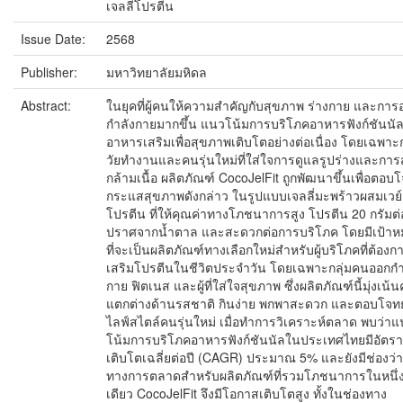
เจลลี่โปรตีน
Issue Date:
2568
Publisher:
มหาวิทยาลัยมหิดล
Abstract:
ในยุคที่ผู้คนให้ความสำคัญกับสุขภาพ ร่างกาย และการ
กำลังกายมากขึ้น แนวโน้มการบริโภคอาหารฟังก์ชันนั
อาหารเสริมเพื่อสุขภาพเติบโตอย่างต่อเนื่อง โดยเฉพาะก
วัยทำงานและคนรุ่นใหม่ที่ใส่ใจการดูแลรูปร่างและการ
กล้ามเนื้อ ผลิตภัณฑ์ CocoJelFit ถูกพัฒนาขึ้นเพื่อตอบโ
กระแสสุขภาพดังกล่าว ในรูปแบบเจลลี่มะพร้าวผสมเวย์
โปรตีน ที่ให้คุณค่าทางโภชนาการสูง โปรตีน 20 กรัมต
ปราศจากน้ำตาล และสะดวกต่อการบริโภค โดยมีเป้าห
ที่จะเป็นผลิตภัณฑ์ทางเลือกใหม่สำหรับผู้บริโภคที่ต้องก
เสริมโปรตีนในชีวิตประจำวัน โดยเฉพาะกลุ่มคนออกกำ
กาย ฟิตเนส และผู้ที่ใส่ใจสุขภาพ ซึ่งผลิตภัณฑ์นี้มุ่งเน้
แตกต่างด้านรสชาติ กินง่าย พกพาสะดวก และตอบโจทย
ไลฟ์สไตล์คนรุ่นใหม่ เมื่อทำการวิเคราะห์ตลาด พบว่า
โน้มการบริโภคอาหารฟังก์ชันนัลในประเทศไทยมีอัตร
เติบโตเฉลี่ยต่อปี (CAGR) ประมาณ 5% และยังมีช่องว่
ทางการตลาดสำหรับผลิตภัณฑ์ที่รวมโภชนาการในหนึ่
เดียว CocoJelFit จึงมีโอกาสเติบโตสูง ทั้งในช่องทาง