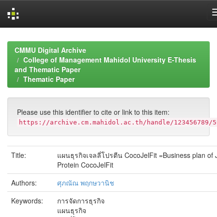
Skip
navigation
CMMU Digital Archive
College of Management Mahidol University E-Thesis
and Thematic Paper
Thematic Paper
Please use this identifier to cite or link to this item:
https://archive.cm.mahidol.ac.th/handle/123456789/5
Title:
แผนธุรกิจเจลลี่โปรตีน CocoJelFit =Business plan of J
Protein CocoJelFit
Authors:
ศุภณัณ พฤกษวานิช
Keywords:
การจัดการธุรกิจ
แผนธุรกิจ