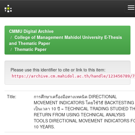
Skip
navigation
CMMU Digital Archive
College of Management Mahidol University E-Thesis
and Thematic Paper
Thematic Paper
Please use this identifier to cite or link to this item:
https://archive.cm.mahidol.ac.th/handle/123456789/7
Title:
การศึกษาเครื่องมือทางเทคนิค DIRECTIONAL
MOVEMENT INDICATORS โดยใช้วิธี BACKTESTING
เป็นเวลา 10 ปี = TECHNICAL TRADING STUDIED T
RETURN FROM USING TECHNICAL ANALYSIS
TOOLS DIRECTIONAL MOVEMENT INDICATORS F
10 YEARS.