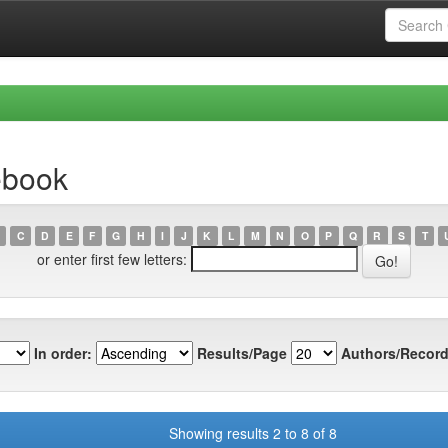
ebook
C
D
E
F
G
H
I
J
K
L
M
N
O
P
Q
R
S
T
or enter first few letters:
In order:
Results/Page
Authors/Record
Showing results 2 to 8 of 8