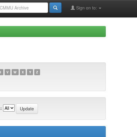
Sign on to:
U
V
W
X
Y
Z
: