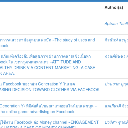
Author(s)
Apiwan Taet
การแสวงหาข้อมูลบนเฟสบุ๊ค =The study of uses and
จิรนันท์ สรนุ
ebook.
ตภัณฑ์เครื่องดื่มเพื่อสุขภาพ ผ่านการตลาดเชิงเนื้อหา
กานต์พิชชา ศ
cebook ในเขตกรุงเทพมหานคร =ATTITUDE AND
ALTHY DRINK VIA CONTENT MARKETING: A CASE
K AREA.
ยผ่าน Facebook ของกลุ่ม Generation Y ในเขต
ปานวาส บุญศิร
HASING DECISION TOWARD CLOTHES VIA FACEBOOK
eneration Y) ที่มีต่อสื่อโฆษณาเกมออนไลน์บนเฟซบุค =
สมเกียรติ จิว
 the online game advertising on Facebook.
์กับผู้ใช้งาน Facebook ต่อ Money channel =ENGAGEMENT
ปวริศา ชูวงษ์
K USERS: A CASE OF MONEY CHANNEL.