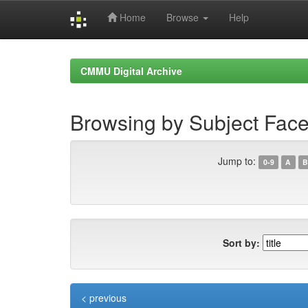
Home
Browse
Help
Skip
navigation
CMMU Digital Archive
Browsing by Subject Fac
Jump to:
0-9
A
B
Sort by:
< previous