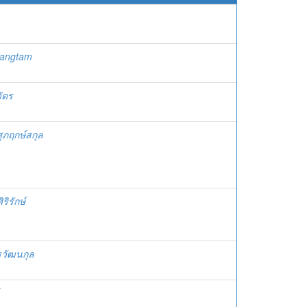
iangtam
วัตร
ุภฤกษ์สกุล
ิรักษ์
รวัฒนกุล