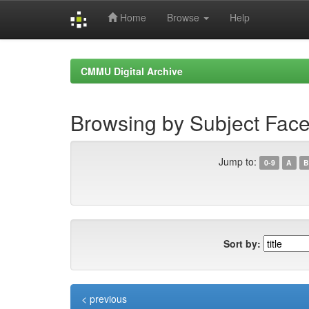
Home
Browse
Help
Skip
navigation
CMMU Digital Archive
Browsing by Subject Fac
Jump to:
0-9
A
B
Sort by:
< previous