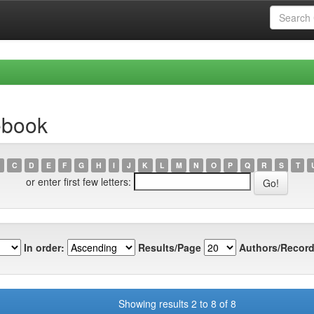
ebook
C
D
E
F
G
H
I
J
K
L
M
N
O
P
Q
R
S
T
or enter first few letters:
In order:
Results/Page
Authors/Record
Showing results 2 to 8 of 8