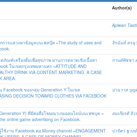
Author(s)
Apiwan Taet
การแสวงหาข้อมูลบนเฟสบุ๊ค =The study of uses and
จิรนันท์ สรนุ
ebook.
ตภัณฑ์เครื่องดื่มเพื่อสุขภาพ ผ่านการตลาดเชิงเนื้อหา
กานต์พิชชา ศ
cebook ในเขตกรุงเทพมหานคร =ATTITUDE AND
ALTHY DRINK VIA CONTENT MARKETING: A CASE
K AREA.
ยผ่าน Facebook ของกลุ่ม Generation Y ในเขต
ปานวาส บุญศิร
HASING DECISION TOWARD CLOTHES VIA FACEBOOK
eneration Y) ที่มีต่อสื่อโฆษณาเกมออนไลน์บนเฟซบุค =
สมเกียรติ จิว
 the online game advertising on Facebook.
์กับผู้ใช้งาน Facebook ต่อ Money channel =ENGAGEMENT
ปวริศา ชูวงษ์
K USERS: A CASE OF MONEY CHANNEL.