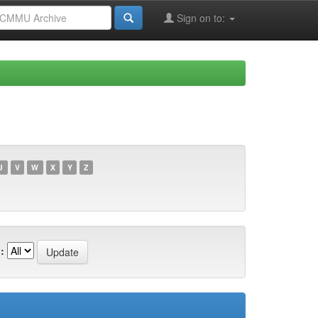
Sign on to:
U
V
W
X
Y
Z
: