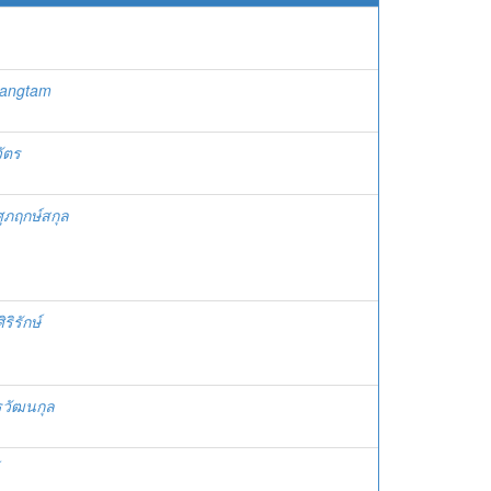
iangtam
วัตร
ุภฤกษ์สกุล
ิรักษ์
รวัฒนกุล