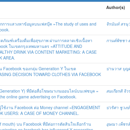
Author(s)
การแสวงหาข้อมูลบนเฟสบุ๊ค =The study of uses and
จิรนันท์ สรนุ
ebook.
ตภัณฑ์เครื่องดื่มเพื่อสุขภาพ ผ่านการตลาดเชิงเนื้อหา
กานต์พิชชา ศ
cebook ในเขตกรุงเทพมหานคร =ATTITUDE AND
ALTHY DRINK VIA CONTENT MARKETING: A CASE
K AREA.
ยผ่าน Facebook ของกลุ่ม Generation Y ในเขต
ปานวาส บุญศิร
HASING DECISION TOWARD CLOTHES VIA FACEBOOK
eneration Y) ที่มีต่อสื่อโฆษณาเกมออนไลน์บนเฟซบุค =
สมเกียรติ จิว
 the online game advertising on Facebook.
์กับผู้ใช้งาน Facebook ต่อ Money channel =ENGAGEMENT
ปวริศา ชูวงษ์
K USERS: A CASE OF MONEY CHANNEL.
mouth) บน Facebook ที่มีต่อการตัดสินใจเลือกร้าน
อุษณา เพ็ชร
ication on facebook has influenced Y generation