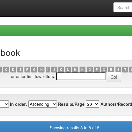
ebook
C
D
E
F
G
H
I
J
K
L
M
N
O
P
Q
R
S
T
or enter first few letters:
In order:
Results/Page
Authors/Record
Showing results 3 to 8 of 8