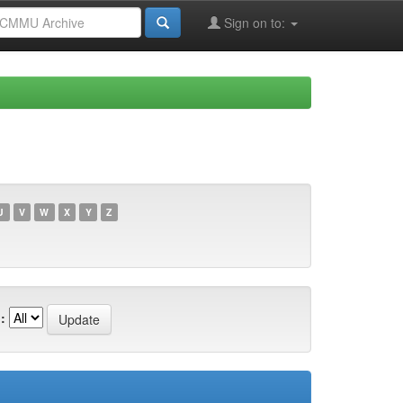
Sign on to:
U
V
W
X
Y
Z
: