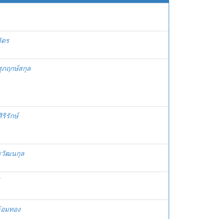
วัตร
ุภฤกษ์สกุล
ิรักษ์
รวัฒนกุล
ล้อมทอง