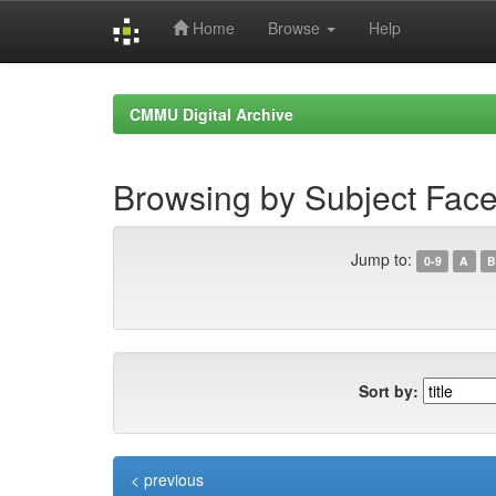
Home
Browse
Help
Skip
navigation
CMMU Digital Archive
Browsing by Subject Fac
Jump to:
0-9
A
B
Sort by:
< previous