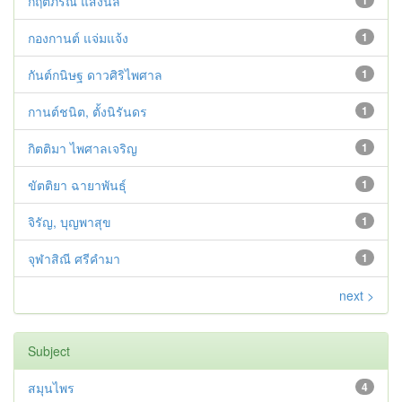
กฤติภรณ์ แสงนิล
1
กองกานต์ แจ่มแจ้ง
1
กันต์กนิษฐ ดาวศิริไพศาล
1
กานต์ชนิต, ตั้งนิรันดร
1
กิตติมา ไพศาลเจริญ
1
ขัตติยา ฉายาพันธุ์
1
จิรัญ, บุญพาสุข
1
จุฬาสิณี ศรีคำมา
1
next >
Subject
สมุนไพร
4