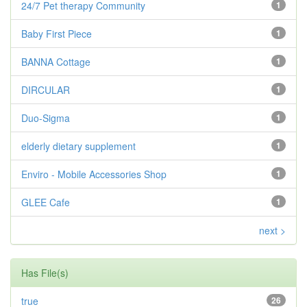
24/7 Pet therapy Community
1
Baby First Piece
1
BANNA Cottage
1
DIRCULAR
1
Duo-Sigma
1
elderly dietary supplement
1
Enviro - Mobile Accessories Shop
1
GLEE Cafe
1
next >
Has File(s)
true
26