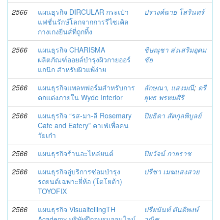
2566
แผนธุรกิจ DIRCULAR กระเป๋า
ปรางค์ฉาย โสรินทร์
แฟชั่นรักษ์โลกจากการรีไซเคิล
กางเกงยีนส์ที่ถูกทิ้ง
2566
แผนธุรกิจ CHARISMA
ชิษณุชา ส่งเสริมอุดม
ผลิตภัณฑ์ออยล์บำรุงผิวกายออร์
ชัย
แกนิก สำหรับผิวแพ้ง่าย
2566
แผนธุรกิจแพลทฟอร์มสำหรับการ
ลักษณา, แสงมณี
;
ตรี
ตกแต่งภายใน Wyde Interior
ยุทธ พรหมศิริ
2566
แผนธุรกิจ “รส-มา-ลี Rosemary
ปิยธิดา สัตกุลพิบูลย์
Cafe and Eatery” คาเฟ่เพื่อคน
วัยเก๋า
2566
แผนธุรกิจร้านอะไหล่ยนต์
ปิยวัจน์ กายราช
2566
แผนธุรกิจอู่บริการซ่อมบำรุง
ปรีชา เมฆแสงสวย
รถยนต์เฉพาะยี่ห้อ (โตโยต้า)
TOYOFIX
2566
แผนธุรกิจ VisualtellingTH
ปรียนันท์ ตันติพงษ์
Academy บริษัทฝึกอ บรมออนไลน์
วณิช