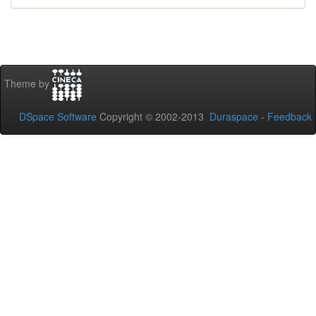
Theme by
DSpace Software
Copyright © 2002-2013
Duraspace
-
Feedback