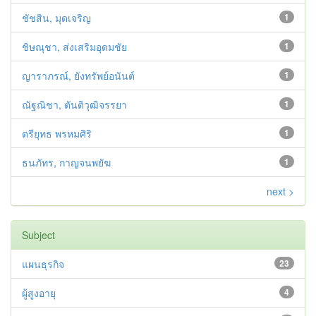
ชัชสิน, มุดเจริญ
1
ชิษณุชา, ส่งเสริมอุดมชัย
1
ญาราภรณ์, ยังทรัพย์อนันต์
1
ณัฐณิชา, ตันติวุฒิจรรยา
1
ตรียุทธ พรหมศิริ
1
ธนภัทร, กาญจนพยัฆ
1
next >
Subject
แผนธุรกิจ
23
ผู้สูงอายุ
4