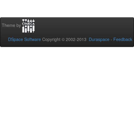
Theme by
DSpace Software
Copyright © 2002-2013
Duraspace
-
Feedback