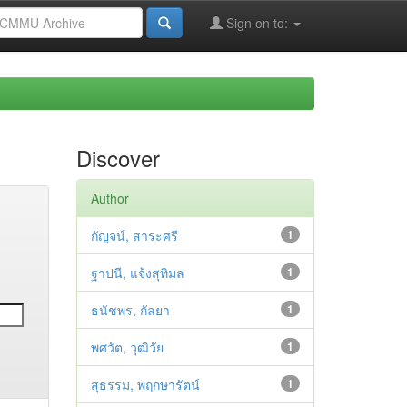
Sign on to:
Discover
Author
กัญจน์, สาระศรี
1
ฐาปนี, แจ้งสุทิมล
1
ธนัชพร, กัลยา
1
พศวัต, วุฒิวัย
1
สุธรรม, พฤกษารัตน์
1