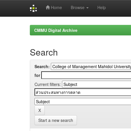
Home
Browse
Help
Skip
navigation
CMMU Digital Archive
Search
Search:
for
Current filters:
Start a new search