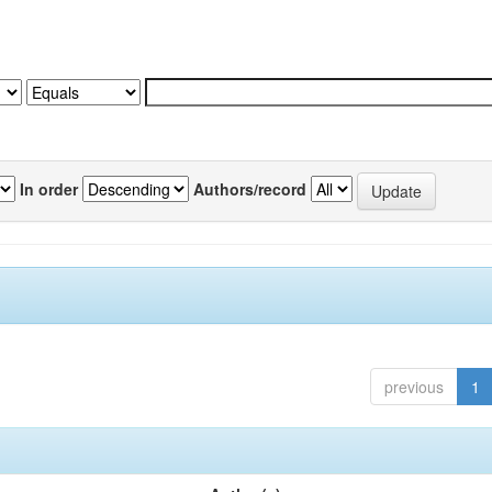
In order
Authors/record
previous
1