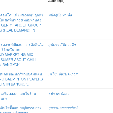
Author(s)
เภทคอนโดมิเนียมของกลุ่มลูกค้า
หนึ่งฤทัย ทาเอื้อ
 ในเขตพื้นที่กรุงเทพมหานคร
F GEN Y TARGET GROUP
 (REAL DEMAND) IN
ตลาดที่มีผลต่อการตัดสินใจ
สุพัตรา ลิขิตวานิช
ู้บริโภคในเขต
ND MARKETING MIX
NSUMER ABOUT CHILI
N BANGKOK.
บดมินตันของนักกีฬาแบดมินตัน
เดโช เจียรประภาส
ING BADMINTON PLAYERS
TS IN BANGKOK.
หารเสริมคอลลาเจนในร้าน
ธนัชพร กัลยา
หานคร
ดสินใจซื้อและพฤติกรรมการ
สุธรรม พฤกษารัตน์
หานครและปริมณฑล