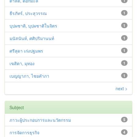
ดาลัด, ดอกมะลิ
1
ธีรภัทร์, ประสุวรรณ
1
บุปผชาติ, บุปผชาติในจิตร
1
มนัสนันท์, ศศิปริมานนท์
1
ศรีสุดา เก่งปฐมพร
1
เฆสิตา, มุทอง
1
เบญญาภา, ไชยคำภา
1
next >
Subject
ภาวะผู้ประกอบการและนวัตกรรม
5
การจัดการธุรกิจ
4