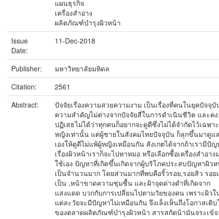
แผนธุรกิจ
เครื่องสำอาง
ผลิตภัณฑ์บำรุงผิวหน้า
Issue
11-Dec-2018
Date:
Publisher:
มหาวิทยาลัยมหิดล
Citation:
2561
Abstract:
ปัจจัยเรื่องความสวยความงาม เป็นเรื่องที่คนในยุคปัจจุบั
ความสำคัญไม่ต่างจากปัจจัยสี่ในการดำเนินชีวิต และคง
ปฏิเสธไม่ได้ว่าทุกคนก็อยากจะดูดีซึ่งไม่ได้จำกัดไว้เฉพาะผ
หญิงเท่านั้น แต่ผู้ชายในสังคมไทยปัจจุบัน ก็ลุกขึ้นมาดูแ
เองให้ดูดีไม่แพ้ผู้หญิงเหมือนกัน สังเกตได้จากถ้าเรามีปั
เรื่องผิวหน้าเราก็จะไปหาหมอ หรือเลือกซื้อเครื่องสำอาง
ใช้เอง ปัญหาที่เกิดขึ้นเกิดจากผู้บริโภคประสบปัญหาผิวห
เป็นจำนวนมาก โดยส่วนมากที่พบคือริ้วรอย,รอยสิว รอ
เป็น ,หน้าขาดความชุ่มชื้น และฝ้าจุดด่างดำที่เกิดจาก
แสงแดด บวกกับการเปลี่ยนไปตามวัยของคน เพราะผิวใ
แต่ละวัยจะมีปัญหาไม่เหมือนกัน จึงเล็งเห็นถึงโอกาสเติ
ของตลาดผลิตภัณฑ์บำรุงผิวหน้า สารสกัดน้ามันจระเข้