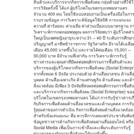
สินค้าและบริการจากกิจการเพื่อสังคม กลุ่มตัวอย่างที่ใช้
การวิจัยครั้งนี้ ได้แก่ ผู้บริโภคในเขตกรุงเทพมหานคร
จำนวน 400 คน โดยใช้แบบสอบถามเป็นเครื่องมือในการ
รวบรวมข้อมูล การวิเคราะห์ข้อมูลใช้สถิติ การแจกแจง
ความถี่ ค่าร้อยละ ค่าเฉลี่ย ค่าส่วนเบี่ยงเบนมาตรฐาน ก
วิเคราะห์การถดถอยพหุคูณ ผลการวิจัยพบว่า ผู้บริโภคส่
ใหญ่เป็นเพศหญิงอายุระหว่าง 31 – 40 ปี ระดับการศึกษา
ปริญญาตรี อาชีพข้าราชการ/ รัฐวิสาหกิจ มีรายได้เฉลี่ย
เดือน 45,000 บาทขึ้นไป และรายได้ต่อเดือน 15,001 –
30,000 บาท มีจำนวนที่เท่ากัน การวิเคราะห์การรับรู้
ข่าวสารและคุณค่าที่มีผลต่อพฤติกรรมการซื้อสินค้าและ
บริการของผู้บริโภคจากกิจการเพื่อสังคม (Social Enterpr
จากทั้งหมด 6 ปัจจัย ประกอบด้วย ด้านสื่อมวลชน ด้านสื่
บุคคล ด้านสื่อเฉพาะกิจ ด้านเศรษฐกิจ ด้านสังคม และด้
สิ่งแวดล้อม มีเพียง 3 ปัจจัยที่ส่งผลต่อพฤติกรรมการซื้อสิ
และบริการจากกิจการเพื่อสังคม (Social Enterprise) ของผ
บริโภคในเขตกรุงเทพมหานคร ได้แก่ การรับรู้ข่าวสารเกี
กับกิจการเพื่อสังคมด้านสื่อมวลชนและด้านบุคคล การรั
รู้คุณค่าของการดำเนิน กิจการเพื่อสังคมด้านสิ่งแวดล้อม
สำหรับข้อเสนอแนะ คือ ควรมีการเผยแพร่ประชาสัมพันธ
ข้อมูลข่าวสารด้านกิจการเพื่อสังคมผ่านสื่อออนไลน์ หรือ
Social Media เพื่อเป็นการเข้าถึงและเพิ่มระดับการรับรู้
ข่าวสารของกิจการเพื่อสังคมให้มากยิ่งขึ้น