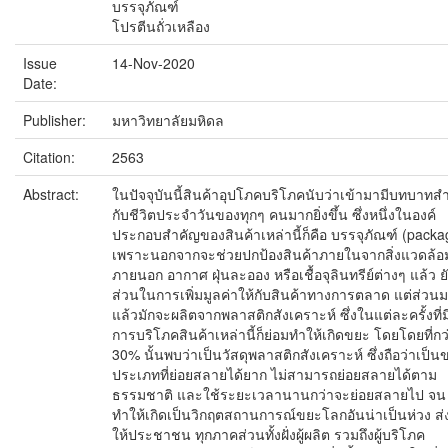
บรรจุภัณฑ์
โปรตีนถั่วเหลือง
Issue
14-Nov-2020
Date:
Publisher:
มหาวิทยาลัยมหิดล
Citation:
2563
Abstract:
ในปัจจุบันนี้สินค้าอุปโภคบริโภคนับว่าเข้ามามีบทบาทส
กับชีวิตประจำวันของทุกๆ คนมากยิ่งขึ้น ซึ่งหนึ่งในองค์
ประกอบสำคัญของสินค้าเหล่านี้ก็คือ บรรจุภัณฑ์ (packa
เพราะนอกจากจะช่วยปกป้องสินค้าภายในจากสิ่งแวดล้อ
ภายนอก อากาศ ฝุ่นละออง หรือเชื้อจุลินทรีย์ต่างๆ แล้ว ยั
ส่วนในการเพิ่มมูลค่าให้กับสินค้าทางการตลาด แต่ส่วน
แล้วมักจะผลิตจากพลาสติกสังเคราะห์ ซึ่งในแต่ละครั้งที่ม
การบริโภคสินค้าเหล่านี้ก็ย่อมทำให้เกิดขยะ โดยโดยที่กว
30% นั้นพบว่าเป็นวัสดุพลาสติกสังเคราะห์ ซึ่งถือว่าเป็น
ประเภทที่ย่อยสลายได้ยาก ไม่สามารถย่อยสลายได้ตาม
ธรรมชาติ และใช้ระยะเวลานานกว่าจะย่อยสลายไป จน
ทำให้เกิดเป็นวิกฤตสถานการณ์ขยะโลกอันน่าเป็นห่วง ส่
ให้ประชาชน ทุกภาคส่วนทั้งฝั่งผู้ผลิต รวมถึงผู้บริโภค