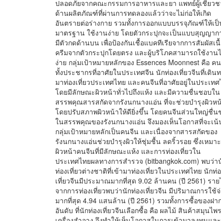
ปลอดภัยจากคณะกรรมการอาหารและยา แพทย์ผู้เชี่ยว
ด้านผลิตภัณฑ์ที่ผ่านการทดลองแล้วว่าจะไม่ก่อให้เกิด
อันตรายต่อร่างกาย รวมทั้งการออกแบบบรรจุภัณฑ์ให้เป็
มาตรฐาน ใช้งานง่าย โดยตัวกระปุกจะเป็นแบบสุญญาก
มีตัวกดด้านบน เพื่อป้องกันเชื้อแบคทีเรียจากการสัมผัสเนื
ครีมจากตัวกระปุกโดยตรง และผู้บริโภคสามารถใช้งานไ
ง่าย กลุ่มเป้าหมายหลักของ Essences Moonnest คือ คน
ทั้งประชากรที่อาศัยในประเทศจีน นักท่องเที่ยวจีนที่เดิน
มาท่องเที่ยวประเทศไทย และคนจีนที่อาศัยอยู่ในประเท
โดยมีลักษณะผิวหน้าทั่วไปถึงแห้ง และมีความชื่นชอบใน
สรรพคุณสารสกัดจากรังนกนางแอ่น ที่จะช่วยบำรุงผิวหน
โดยปรับสภาพผิวหน้าให้ดียิ่งขึ้น โดยคนจีนส่วนใหญ่ชื่
ในสรรพคุณของรังนกนางแอ่น จึงมองเห็นโอกาสที่จะเน้
กลุ่มเป้าหมายหลักเป็นคนจีน และเนื่องจากสารสกัดของ
รังนกนางแอ่นช่วยบำรุงผิวให้ชุ่มชื้น ลดริ้วรอย ซึ่งเหมาะ
ผิวหน้าคนจีนที่มีลักษณะแห้ง และการท่องเที่ยวใน
ประเทศไทยผลทางการสำรวจ (bitbangkok.com) พบว่าน
ท่องเที่ยวต่างชาติที่เข้ามาท่องเที่ยวในประเทศไทย นักท่
เที่ยวจีนมีประมาณมากที่สุด 9.02 ล้านคน (ปี 2561) ราย
จากการท่องเที่ยวพบว่านักท่องเที่ยวจีน มีปริมาณการใช้จ
มากที่สุด 4.94 แสนล้าน (ปี 2561) รวมทั้งการซื้อของฝา
อันดับ ที่นักท่องเที่ยวจีนเลือกซื้อ คือ ผลไม้ สินค้าสมุนไพ
เครื่องสำอาง จึงทำให้เห็นโอกาสในการเข้ามาลงทุนและ