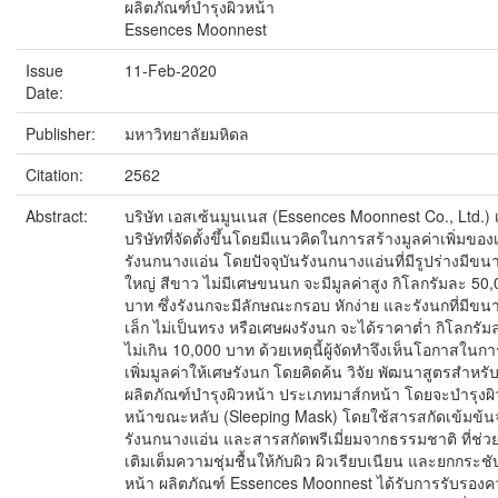
ผลิตภัณฑ์บำรุงผิวหน้า
Essences Moonnest
Issue
11-Feb-2020
Date:
Publisher:
มหาวิทยาลัยมหิดล
Citation:
2562
Abstract:
บริษัท เอสเซ้นมูนเนส (Essences Moonnest Co., Ltd.) 
บริษัทที่จัดตั้งขึ้นโดยมีแนวคิดในการสร้างมูลค่าเพิ่มขอ
รังนกนางแอ่น โดยปัจจุบันรังนกนางแอ่นที่มีรูปร่างมีขน
ใหญ่ สีขาว ไม่มีเศษขนนก จะมีมูลค่าสูง กิโลกรัมละ 50
บาท ซึ่งรังนกจะมีลักษณะกรอบ หักง่าย และรังนกที่มีขน
เล็ก ไม่เป็นทรง หรือเศษผงรังนก จะได้ราคาต่ำ กิโลกรัม
ไม่เกิน 10,000 บาท ด้วยเหตุนี้ผู้จัดทำจึงเห็นโอกาสในกา
เพิ่มมูลค่าให้เศษรังนก โดยคิดค้น วิจัย พัฒนาสูตรสำหรั
ผลิตภัณฑ์บำรุงผิวหน้า ประเภทมาส์กหน้า โดยจะบำรุงผิ
หน้าขณะหลับ (Sleeping Mask) โดยใช้สารสกัดเข้มข้น
รังนกนางแอ่น และสารสกัดพรีเมี่ยมจากธรรมชาติ ที่ช่ว
เติมเต็มความชุ่มชื้นให้กับผิว ผิวเรียบเนียน และยกกระชั
หน้า ผลิตภัณฑ์ Essences Moonnest ได้รับการรับรอง