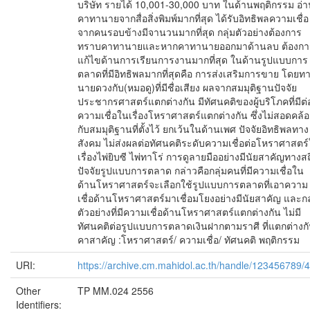
บริษัท รายได้ 10,001-30,000 บาท ในด้านพฤติกรรม อ่
คาทานายจากสื่อสิ่งพิมพ์มากที่สุด ได้รับอิทธิพลความเชื่อ
จากคนรอบข้างมีจานวนมากที่สุด กลุ่มตัวอย่างต้องการ
ทราบคาทานายและหากคาทานายออกมาด้านลบ ต้องกา
แก้ไขด้านการเรียนการงานมากที่สุด ในด้านรูปแบบการ
ตลาดที่มีอิทธิพลมากที่สุดคือ การส่งเสริมการขาย โดยท
นายดวงกับ(หมอดู)ที่มีชื่อเสียง ผลจากสมมุติฐานปัจจัย
ประชากรศาสตร์แตกต่างกัน มีทัศนคติของผู้บริโภคที่มีต่
ความเชื่อในเรื่องโหราศาสตร์แตกต่างกัน ซึ่งไม่สอดคล้อ
กับสมมุติฐานที่ตั้งไว้ ยกเว้นในด้านเพศ ปัจจัยอิทธิพลทาง
สังคม ไม่ส่งผลต่อทัศนคติระดับความเชื่อต่อโหราศาสตร
เรื่องไพ่ยิบซี ไพ่ทาโร่ การดูลายมืออย่างมีนัยสาคัญทางสถ
ปัจจัยรูปแบบการตลาด กล่าวคือกลุ่มคนที่มีความเชื่อใน
ด้านโหราศาสตร์จะเลือกใช้รูปแบบการตลาดที่เอาความ
เชื่อด้านโหราศาสตร์มาเชื่อมโยงอย่างมีนัยสาคัญ และกล
ตัวอย่างที่มีความเชื่อด้านโหราศาสตร์แตกต่างกัน ไม่มี
ทัศนคติต่อรูปแบบการตลาดเงินฝากตามราศี ที่แตกต่างก
คาสาคัญ :โหราศาสตร์/ ความเชื่อ/ ทัศนคติ พฤติกรรม
URI:
https://archive.cm.mahidol.ac.th/handle/123456789/
Other
TP MM.024 2556
Identifiers: