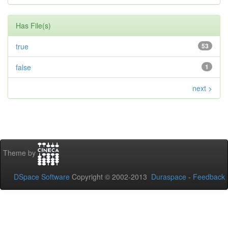
Has File(s)
true
53
false
1
next >
Theme by
DSpace Software
Copyright © 2002-2013
Duraspace
-
Feedback