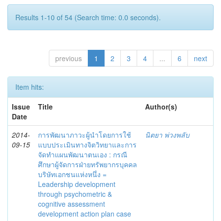
Results 1-10 of 54 (Search time: 0.0 seconds).
previous
1
2
3
4
...
6
next
Item hits:
Issue
Title
Author(s)
Date
2014-
การพัฒนาภาวะผู้นำโดยการใช้
นิตยา พ่วงพลับ
09-15
แบบประเมินทางจิตวิทยาและการ
จัดทำแผนพัฒนาตนเอง : กรณี
ศึกษาผู้จัดการฝ่ายทรัพยากรบุคคล
บริษัทเอกชนแห่งหนึ่ง =
Leadership development
through psychometric &
cognitive assessment
development action plan case