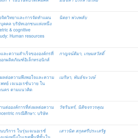
งจิตวิทยาและการจัดทำแผน
นิตยา พ่วงพลับ
บุคคล บริษัทเอกชนแห่งหนึ่ง
ric & cognitive
tudy: Human resources
อใจและความสำเร็จขององค์กรที่
กาญจน์ติมา, เกษมสวัสดิ์
อกผลิตภัณฑ์อิเล็กทรอนิกส์
่ส่งผลต่อความพึงพอใจและความ
เมริษา, พันธ์ขะวงษ์
แพทย์ เจเนอเรชั่นวาย ใน
หานคร ตามแนวคิด
งานต่อองค์การที่ส่งผลต่อความ
วัชรินทร์, นิติขจรวรคุณ
entric กรณีศึกษา: บริษัท
นบริการ ในรุ่นเจเนอเรชั่
เสาวนิต สกุลศรีประเสริฐ
แห่งหนึ่งในเขตพื้นที่ชั้นใน