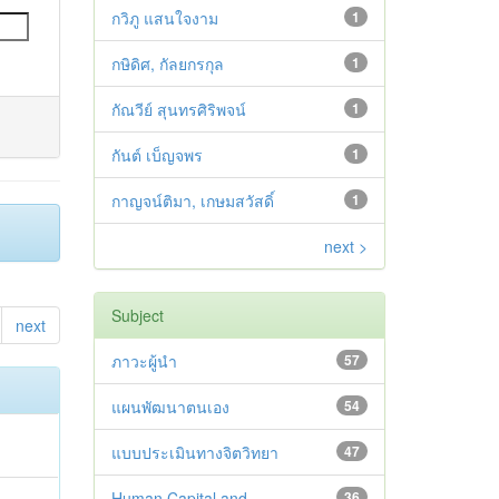
กวิภู แสนใจงาม
1
กษิดิศ, กัลยกรกุล
1
กัณวีย์ สุนทรศิริพจน์
1
กันต์ เบ็ญจพร
1
กาญจน์ติมา, เกษมสวัสดิ์
1
next >
Subject
next
ภาวะผู้นำ
57
แผนพัฒนาตนเอง
54
แบบประเมินทางจิตวิทยา
47
Human Capital and
36