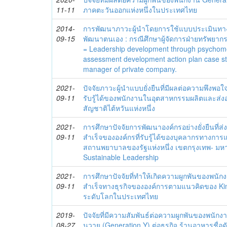
11-11
ภาคตะวันออกแห่งหนึ่งในประเทศไทย
2014-
การพัฒนาภาวะผู้นำโดยการใช้แบบประเมินทา
09-15
พัฒนาตนเอง : กรณีศึกษาผู้จัดการฝ่ายทรัพยากร
= Leadership development through psychomet
assessment development action plan case s
manager of private company.
2021-
ปัจจัยภาวะผู้นำแบบยั่งยืนที่มีผลต่อความพึงพ
09-11
รับรู้ได้ของพนักงานในอุตสาหกรรมผลิตและส่งอ
สัญชาติไต้หวันแห่งหนึ่ง
2021-
การศึกษาปัจจัยการพัฒนาองค์กรอย่างยั่งยืนที
09-11
สำเร็จขององค์กรที่รับรู้ได้ของบุคลากรทางการ
สถานพยาบาลของรัฐแห่งหนึ่ง เขตกรุงเทพ- ม
Sustainable Leadership
2021-
การศึกษาปัจจัยที่ทำให้เกิดความผูกพันของพนัก
09-11
สำเร็จทางธุรกิจขององค์การตามแนวคิดของ Kinc
ระดับโลกในประเทศไทย
2019-
ปัจจัยที่มีความสัมพันธ์ต่อความผูกพันของพนักงา
08-27
นวาย (Generation Y) ต่อธุรกิจ ร้านอาหารชื่อดัง