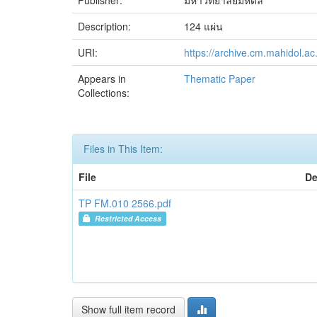
Publisher:
มหาวิทยาลัยมหิดล
Description:
124 แผ่น
URI:
https://archive.cm.mahidol.a
Appears in
Thematic Paper
Collections:
Files in This Item:
File
De
TP FM.010 2566.pdf
Restricted Access
Show full item record