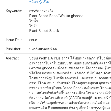
พลิศา รุ่งเรือง
Keywords:
การจัดการธุรกิจ
Plant-Based Food/ Wolffia globosa
ไข่น้ำ
ไข่ผำ
Plant-Based Snack
Issue Date:
2568
Publisher:
มหาวิทยาลัยมหิดล
Abstract:
บริษัท Wolffia A Plus จำกัด ได้พัฒนาผลิตภัณฑ์โปรตีน
อาหารจากไข่ผำในรูปแบบขนมแผ่นอบกรอบที่ผลิตจากไ
(Wolffia globosa) เพื่อตอบสนองความต้องการของ ผู้บร
ที่ใส่ใจสุขภาพและสิ่งแวดล้อม ผลิตภัณฑ์นี้เน้นคุณค่าท
โภชนาการที่สูง โปรตีนคุณภาพดี และความสะดวกสบ
การบริโภค เหมาะสำหรับผู้บริโภคทุกเพศทุกวัย อุตสา
อาหาร จากพืช (Plant-Based Food) ทั้งในระดับโลกแ
ประเทศไทยกำลังเพิ่มขึ้นอย่างต่อเนื่อง โดยคาดการณ์ว่
อัตราการเติบโตเฉลี่ยต่อปี (CAGR) จะอยู่ที่ 10.5% บริ ษั
เน้นการใช้กลยุทธ์การตลาดผ่านช่องทางออนไลน์ และ
แพลตฟอร์ม E-commerce ต่าง ๆ เพื่อสร้างการรับรู้และ