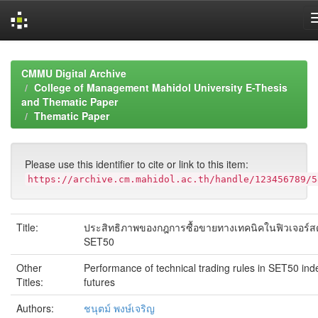
Skip
navigation
CMMU Digital Archive
College of Management Mahidol University E-Thesis
and Thematic Paper
Thematic Paper
Please use this identifier to cite or link to this item:
https://archive.cm.mahidol.ac.th/handle/123456789/5
Title:
ประสิทธิภาพของกฎการซื้อขายทางเทคนิคในฟิวเจอร์สด
SET50
Other
Performance of technical trading rules in SET50 ind
Titles:
futures
Authors:
ชนุตม์ พงษ์เจริญ