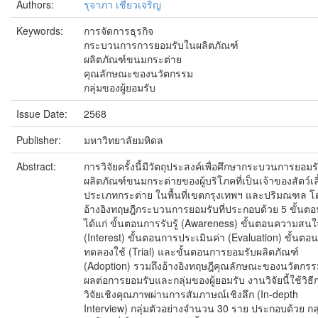
Authors:
รุจาภา เชี่ยวเจริญ
Keywords:
การจัดการธุรกิจ
กระบวนการการยอมรับในผลิตภัณฑ์
ผลิตภัณฑ์ขนมกระต่าย
คุณลักษณะของนวัตกรรม
กลุ่มของผู้ยอมรับ
Issue Date:
2568
Publisher:
มหาวิทยาลัยมหิดล
Abstract:
การวิจัยครั้งนี้มีวัตถุประสงค์เพื่อศึกษากระบวนการยอมร
ผลิตภัณฑ์ขนมกระต่ายของผู้บริโภคที่เป็นเจ้าของสัตว์เลี
ประเภทกระต่าย ในพื้นที่เขตกรุงเทพฯ และปริมณฑล โ
อ้างอิงทฤษฎีกระบวนการยอมรับที่ประกอบด้วย 5 ขั้นต
ได้แก่ ขั้นตอนการรับรู้ (Awareness) ขั้นตอนความสนใ
(Interest) ขั้นตอนการประเมินค่า (Evaluation) ขั้นตอ
ทดลองใช้ (Trial) และขั้นตอนการยอมรับผลิตภัณฑ์
(Adoption) รวมถึงอ้างอิงทฤษฎีคุณลักษณะของนวัตกรรมท
ผลต่อการยอมรับและกลุ่มของผู้ยอมรับ งานวิจัยนี้ใช้วิธี
วิจัยเชิงคุณภาพผ่านการสัมภาษณ์เชิงลึก (In-depth
Interview) กลุ่มตัวอย่างจำนวน 30 ราย ประกอบด้วย กลุ่