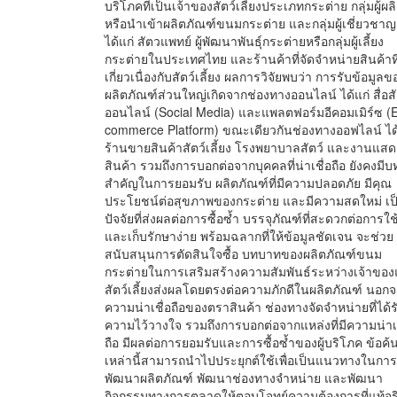
บริโภคที่เป็นเจ้าของสัตว์เลี้ยงประเภทกระต่าย กลุ่มผู้ผล
หรือนำเข้าผลิตภัณฑ์ขนมกระต่าย และกลุ่มผู้เชี่ยวชาญ
ได้แก่ สัตวแพทย์ ผู้พัฒนาพันธุ์กระต่ายหรือกลุ่มผู้เลี้ยง
กระต่ายในประเทศไทย และร้านค้าที่จัดจำหน่ายสินค้าที
เกี่ยวเนื่องกับสัตว์เลี้ยง ผลการวิจัยพบว่า การรับข้อมูลข
ผลิตภัณฑ์ส่วนใหญ่เกิดจากช่องทางออนไลน์ ได้แก่ สื่อส
ออนไลน์ (Social Media) และแพลตฟอร์มอีคอมเมิร์ซ (
commerce Platform) ขณะเดียวกันช่องทางออฟไลน์ ได้
ร้านขายสินค้าสัตว์เลี้ยง โรงพยาบาลสัตว์ และงานแสด
สินค้า รวมถึงการบอกต่อจากบุคคลที่น่าเชื่อถือ ยังคงมี
สำคัญในการยอมรับ ผลิตภัณฑ์ที่มีความปลอดภัย มีคุณ
ประโยชน์ต่อสุขภาพของกระต่าย และมีความสดใหม่ เป
ปัจจัยที่ส่งผลต่อการซื้อซ้ำ บรรจุภัณฑ์ที่สะดวกต่อการใ
และเก็บรักษาง่าย พร้อมฉลากที่ให้ข้อมูลชัดเจน จะช่วย
สนับสนุนการตัดสินใจซื้อ บทบาทของผลิตภัณฑ์ขนม
กระต่ายในการเสริมสร้างความสัมพันธ์ระหว่างเจ้าขอ
สัตว์เลี้ยงส่งผลโดยตรงต่อความภักดีในผลิตภัณฑ์ นอกจา
ความน่าเชื่อถือของตราสินค้า ช่องทางจัดจำหน่ายที่ได้ร
ความไว้วางใจ รวมถึงการบอกต่อจากแหล่งที่มีความน่าเช
ถือ มีผลต่อการยอมรับและการซื้อซ้ำของผู้บริโภค ข้อค
เหล่านี้สามารถนำไปประยุกต์ใช้เพื่อเป็นแนวทางในการ
พัฒนาผลิตภัณฑ์ พัฒนาช่องทางจำหน่าย และพัฒนา
กิจกรรมทางการตลาดให้ตอบโจทย์ความต้องการที่แท้จร