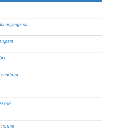
tchariyangkoon
iangtam
ัตร
ุภฤกษ์สกุล
ิรักษ์
รวัฒนกุล