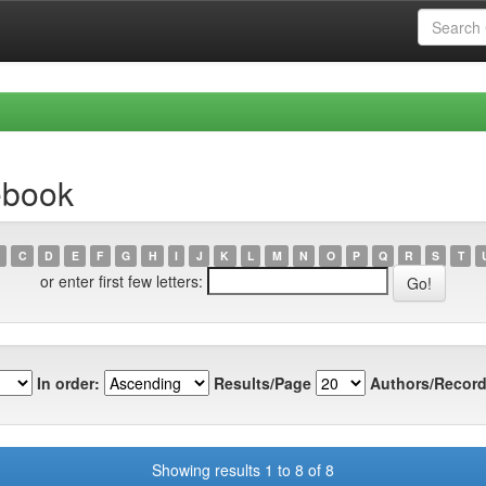
ebook
C
D
E
F
G
H
I
J
K
L
M
N
O
P
Q
R
S
T
or enter first few letters:
In order:
Results/Page
Authors/Record
Showing results 1 to 8 of 8