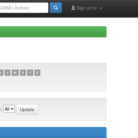
Sign on to:
U
V
W
X
Y
Z
: