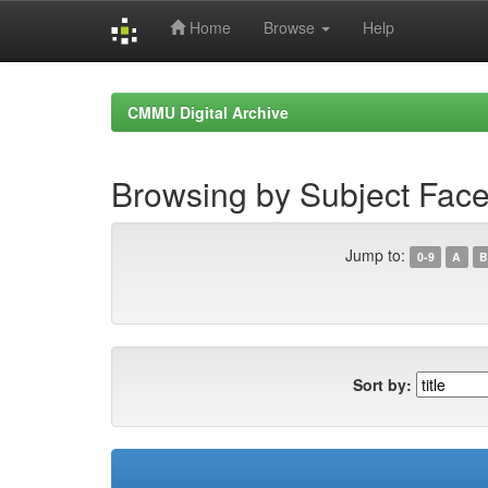
Home
Browse
Help
Skip
navigation
CMMU Digital Archive
Browsing by Subject Fac
Jump to:
0-9
A
B
Sort by: