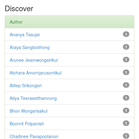
Discover
Author
Ananya Tasujai
1
Araya Sangloothong
1
Arunee Jeamwongsirikul
1
Atchara Amornjarusontikul
1
Atitep Srikongsri
1
Atiya Teerasetthamrong
1
Bhon Wongsrisakul
1
Boonrit Polpanish
1
Chadinee Pavapootanon
1