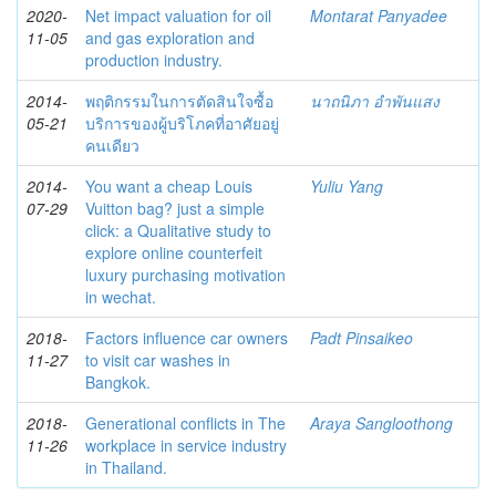
2020-
Net impact valuation for oil
Montarat Panyadee
11-05
and gas exploration and
production industry.
2014-
พฤติกรรมในการตัดสินใจซื้อ
นาถนิภา อำพันแสง
05-21
บริการของผู้บริโภคที่อาศัยอยู่
คนเดียว
2014-
You want a cheap Louis
Yuliu Yang
07-29
Vuitton bag? just a simple
click: a Qualitative study to
explore online counterfeit
luxury purchasing motivation
in wechat.
2018-
Factors influence car owners
Padt Pinsaikeo
11-27
to visit car washes in
Bangkok.
2018-
Generational conflicts in The
Araya Sangloothong
11-26
workplace in service industry
in Thailand.