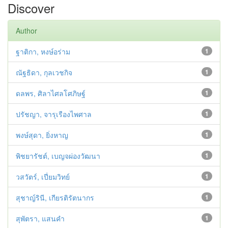
Discover
Author
ฐาติกา, หงษ์อร่าม
1
ณัฐธิดา, กุลเวชกิจ
1
ดลพร, ศิลาไศลโศภิษฐ์
1
ปรัชญา, จารุเรืองไพศาล
1
พงษ์สุดา, ยิ่งหาญ
1
พิชยารัชต์, เบญจผ่องวัฒนา
1
วสวัตร์, เปี่ยมวิทย์
1
สุชาญ์รินี, เกียรติรัตนากร
1
สุพัตรา, แสนคำ
1