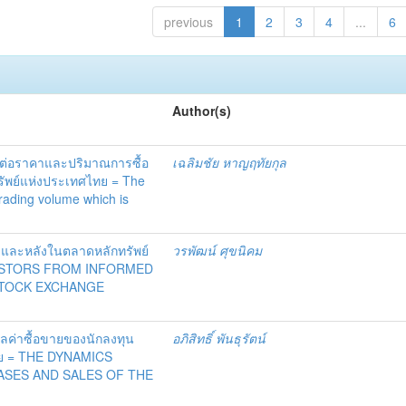
previous
1
2
3
4
...
6
Author(s)
นต่อราคาและปริมาณการซื้อ
เฉลิมชัย หาญฤทัยกุล
รัพย์แห่งประเทศไทย = The
trading volume which is
 และหลังในตลาดหลักทรัพย์
วรพัฒน์ ศุขนิคม
VESTORS FROM INFORMED
STOCK EXCHANGE
ค่าซื้อขายของนักลงทุน
อภิสิทธิ์ พันธุรัตน์
ทย = THE DYNAMICS
ASES AND SALES OF THE