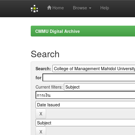
Home
Browse
Help
Skip
navigation
CMMU Digital Archive
Search
Search:
for
Current filters: