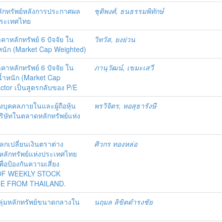
ลักทรัพย์หลังการประกาศผล
ชุติพงศ์, ธนธรรมพิทักษ์
ประเทศไทย
หลักทรัพย์ 6 ปัจจัย ใน
วิทวัส, ยงย่วน
หนัก (Market Cap Weighted)
หลักทรัพย์ 6 ปัจจัย ใน
ภานุวัฒน์, เขมะเสวี
น้ำหนัก (Market Cap
ctor เป็นสูตรกลับของ P/E
องบุคคลภายในและผู้ถือหุ้น
พรวิจิตร, หอสุธารังษี
ษัทในตลาดหลักทรัพย์แห่ง
กเปลี่ยนเงินตราต่าง
ศิวกร ทองหล่อ
ลักทรัพย์แห่งประเทศไทย
่อป้องกันความเสี่ยง
OF WEEKLY STOCK
CE FROM THAILAND.
ุ่มหลักทรัพย์ขนาดกลางใน
นฤมล ลิขิตดำรงชัย