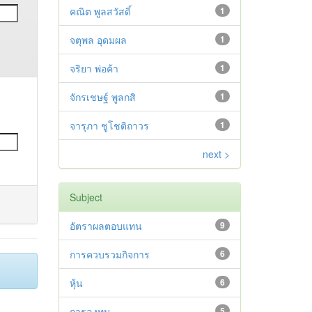
คณิต พูลสวัสดิ์
1
จตุพล อุดมผล
1
จริยา พ่อค้า
1
จักรเชษฐ์ พูลกสิ
1
จารุภา ชูโชติถาวร
1
next >
Subject
อัตราผลตอบแทน
9
การควบรวมกิจการ
6
หุ้น
6
การลงทุน
5