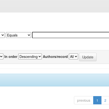
In order
Authors/record
previous
1
2