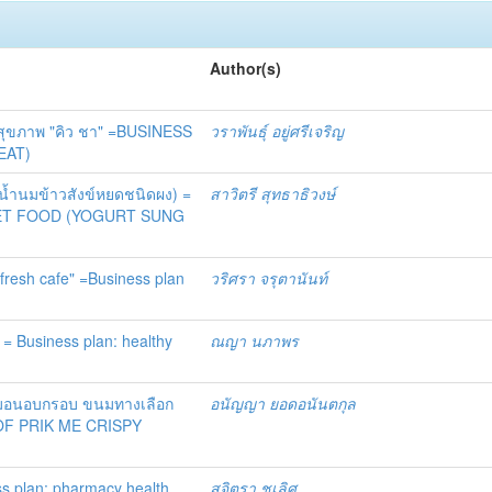
Author(s)
อสุขภาพ "คิว ชา" =BUSINESS
วราพันธุ์ อยู่ศรีเจริญ
EAT)
น้ำนมข้าวสังข์หยดชนิดผง) =
สาวิตรี สุทธาธิวงษ์
ET FOOD (YOGURT SUNG
 fresh cafe" =Business plan
วริศรา จรุตานันท์
= Business plan: healthy
ณญา นภาพร
ลมอนอบกรอบ ขนมทางเลือก
อนัญญา ยอดอนันตกุล
 OF PRIK ME CRISPY
s plan: pharmacy health
สุจิตรา ชูเลิศ