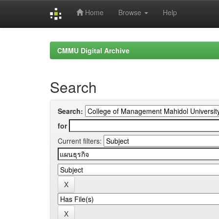
Home
Browse
Help
Skip
navigation
CMMU Digital Archive
Search
Search:
for
Current filters: