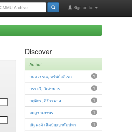
Sign on to:
Discover
Author
กมลวรรณ, ทรัพย์อดิเรก
1
กรระวี, วิเศษธาร
1
กฤติกร, สิริวรพาส
1
ณญา นภาพร
1
ณัฐพงศ์ เลิศปัญญาสัมปทา
1