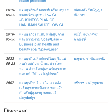
health promotion
2019-
แผนธุรกิจผลิตภัณฑ์เครื่องปรุงรส
ณัฐพงศ์ เลิศปัญญา
05-29
ซอสพริกหนุมาน Low Gi
สัมปทา
=BUSINESS PLAN OF
HANUMAN SAUCE LOW GI.
2016-
แผนธุรกิจร้านสปาเพื่อสุขภาพ
สุนีย์ เตชะกสิกร
05-30
และความงาม Spa@Ease =
พาณิชย์
Business plan health and
beauty spa "Spa@Ease"
2022-
แผนธุรกิจผลิตภัณฑ์ไอศกรีมแพ
นงฐพร, ชาติเกษมชัย
09-23
ลนต์เบสด์จากน้ำนมข้าวโพด
หวาน สำหรับกลุ่มคนรักสุขภาพ
แบรนด์ “Minus Eighteen”
2567
แผนธุรกิจบริการกิจกรรมส่ง
อธิราช วงศ์บุญมาก
เสริมสุขภาพเพื่อการชะลอวัย
สำหรับผู้สูงอายุ จอยเดอรี่
(Joyderly)
Discover