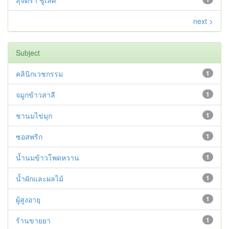
สุจิตรา ชูเลิศ
next >
Subject
คลินิกเวชกรรม
1
จมูกข้าวสาลี
1
ชานมไข่มุก
1
ซอสพริก
1
น้ำนมข้าวโพดหวาน
1
น้ำผักและผลไม้
1
ผู้สูงอายุ
1
ร้านขายยา
1