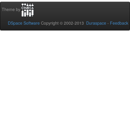
Theme by
DSpace Software
Copyright © 2002-2013
Duraspace
-
Feedback