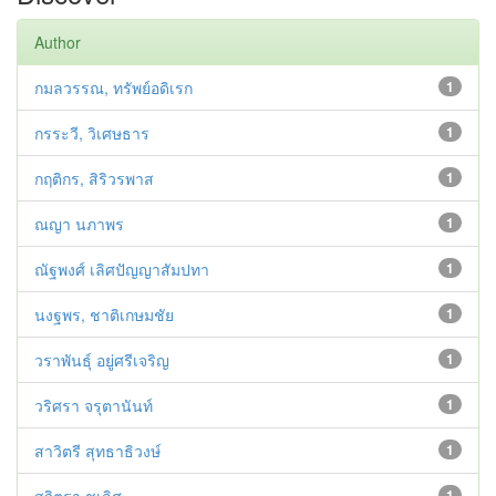
Author
กมลวรรณ, ทรัพย์อดิเรก
1
กรระวี, วิเศษธาร
1
กฤติกร, สิริวรพาส
1
ณญา นภาพร
1
ณัฐพงศ์ เลิศปัญญาสัมปทา
1
นงฐพร, ชาติเกษมชัย
1
วราพันธุ์ อยู่ศรีเจริญ
1
วริศรา จรุตานันท์
1
สาวิตรี สุทธาธิวงษ์
1
1