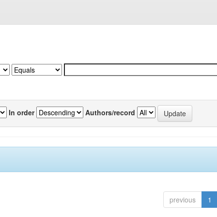
In order
Authors/record
previous
1