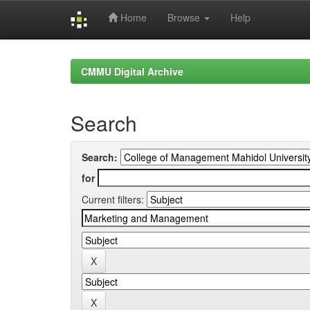
Home
Browse
Help
Skip
navigation
CMMU Digital Archive
Search
Search:
for
Current filters: