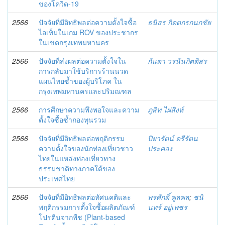
ของโควิด-19
2566
ปัจจัยที่มีอิทธิพลต่อความตั้งใจซื้อ
ธนิสร กิตตกรกนกชัย
ไอเท็มในเกม ROV ของประชากร
ในเขตกรุงเทพมหานคร
2566
ปัจจัยที่ส่งผลต่อความตั้งใจใน
กันตา วรนันกิตติสร
การกลับมาใช้บริการร้านนวด
แผนไทยซ้ำของผู้บริโภค ใน
กรุงเทพมหานครและปริมณฑล
2566
การศึกษาความพึงพอใจและความ
ภูสิท ไฝสิงห์
ตั้งใจซื้อซ้ำกองทุนรวม
2566
ปัจจัยที่มีอิทธิพลต่อพฤติกรรม
ปิยารัตน์ ตรีรัตน
ความตั้งใจของนักท่องเที่ยวชาว
ประคอง
ไทยในแหล่งท่องเที่ยวทาง
ธรรมชาติทางภาคใต้ของ
ประเทศไทย
2566
ปัจจัยที่มีอิทธิพลต่อทัศนคติและ
พรศักดิ์ พูลพล
;
ชนิ
พฤติกรรมการตั้งใจซื้อผลิตภัณฑ์
นทร์ อยู่เพชร
โปรตีนจากพืช (Plant-based