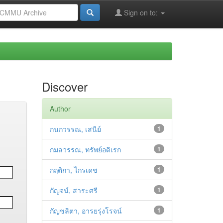
Sign on to:
Discover
Author
กนกวรรณ, เสนีย์
1
กมลวรรณ, ทรัพย์อดิเรก
1
กฤติกา, ไกรเดช
1
กัญจน์, สาระศรี
1
กัญชลิตา, อารยรุ่งโรจน์
1