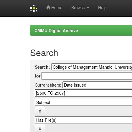
Home
Browse
Help
Skip
navigation
CMMU Digital Archive
Search
Search:
for
Current filters: