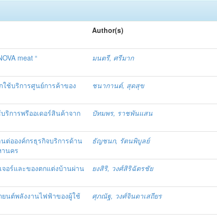
Author(s)
 NOVA meat “
มนตรี, ศรีมาก
ใช้บริการศูนย์การค้าของ
ชนากานต์, สุดสุข
ช้บริการพรีออเดอร์สินค้าจาก
ปัทมพร, ราชพันแสน
านต่อองค์กรธุรกิจบริการด้าน
ธัญชนก, รัตนพิบูลย์
มหานคร
ร์นิเจอร์และของตกแต่งบ้านผ่าน
ยงสิริ, วงศ์สิริฉัตรชัย
ยนต์พลังงานไฟฟ้าของผู้ใช้
ศุภณัฐ, วงศ์จินดาเสถียร