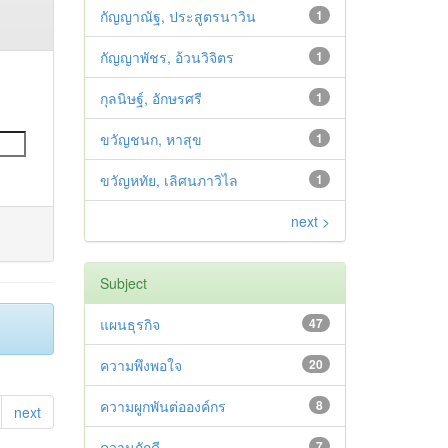
กัญญาณัฐ, ประสูตรนาวิน
1
กัญญาพัชร, อ้วนวิจิตร
1
กุลนิษฐ์, อักษรศรี
1
ขวัญชนก, หาสุข
1
ขวัญหทัย, เลิศนภาวิไล
1
next >
Subject
แผนธุรกิจ
47
ความพึงพอใจ
20
ความผูกพันต่อองค์กร
8
next
ความภักดี
7