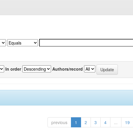
In order
Authors/record
previous
1
2
3
4
...
19