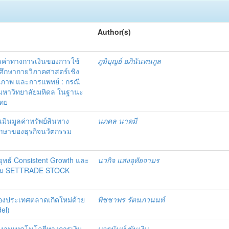
Author(s)
ลค่าทางการเงินของการใช้
ภูมิบุญย์ อภินันทนกูล
ึกษากายวิภาคศาสตร์เชิง
ขภาพ และการแพทย์ : กรณี
มหาวิทยาลัยมหิดล ในฐานะ
ไทย
มินมูลค่าทรัพย์สินทาง
นภดล นาคมี
ึกษาของธุรกิจนวัตกรรม
ทธ์ Consistent Growth และ
นวกิจ แสงอุทัยจามร
กรม SETTRADE STOCK
นของประเทศตลาดเกิดใหม่ด้วย
พิชชาพร รัตนภวนนท์
el)
้งานเทคโนโลยีทางการเงิน
บวรนันท์ ขันเงิน