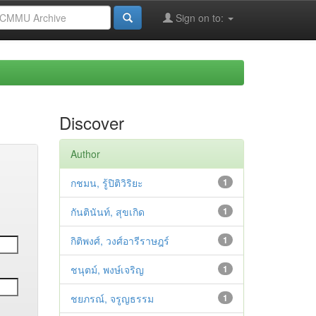
Sign on to:
Discover
Author
กชมน, รู้ปิติวิริยะ
1
กันตินันท์, สุขเกิด
1
กิติพงศ์, วงศ์อารีราษฎร์
1
ชนุตม์, พงษ์เจริญ
1
ชยภรณ์, จรูญธรรม
1