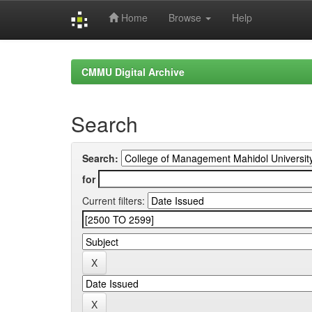
Home
Browse
Help
Skip
navigation
CMMU Digital Archive
Search
Search:
for
Current filters: