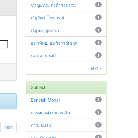
ชาญยุทธ, ตั้งดำรงธรรม
1
ณัฐธิตา, ไชยกรณ์
1
ณัฐพล, พูลลาภ
1
ธนาทิพย์, ธนกิจวาณิชกุล
1
นภดล, นาคมี
1
next >
Subject
Beneish Model
3
การตกแต่งงบการเงิน
3
การยอมรับ
3
next
ประเมินมูลค่า
3