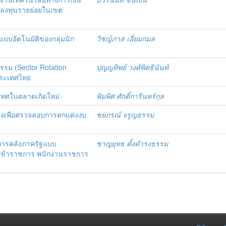
ักลงทุนรายย่อยในเขต
บอัตโนมัติของกลุ่มนัก
วิชญ์ภาส เอี่ยมกมล
รรม (Sector Rotation
ปุญญทิพย์ วงศ์พิตธินันท์
ประเทศไทย
ะเทศในตลาดเกิดใหม่
พิมพิศ ศักดิ์การินทร์กุล
องเพื่อตรวจสอบการตกแต่งงบ
ชยภรณ์ จรูญธรรม
การคลังภาครัฐแบบ
ชาญยุทธ ตั้งดำรงธรรม
ุ่มข้าราชการ พนักงานราชการ