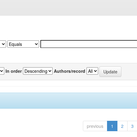
In order
Authors/record
previous
1
2
3