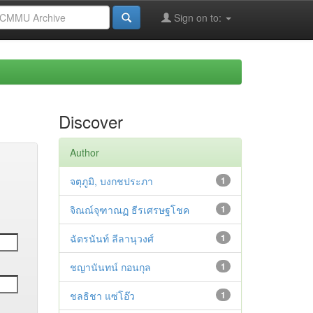
Sign on to:
Discover
Author
จตุภูมิ, บงกชประภา
1
จิณณ์จุฑาณฏ ธีรเศรษฐโชค
1
ฉัตรนันท์ ลีลานุวงศ์
1
ชญานันทน์ กอนกุล
1
ชลธิชา แซ่โอ๊ว
1