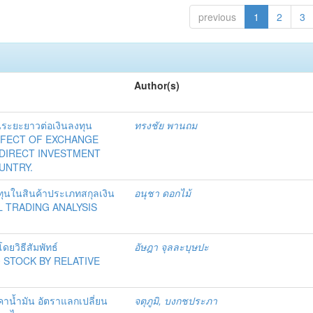
previous
1
2
3
Author(s)
ระยะยาวต่อเงินลงทุน
ทรงชัย พานถม
EFFECT OF EXCHANGE
 DIRECT INVESTMENT
UNTRY.
ุนในสินค้าประเภทสกุลเงิน
อนุชา ดอกไม้
L TRADING ANALYSIS
ยวิธีสัมพัทธ์
อัษฎา จุลละบุษปะ
 STOCK BY RELATIVE
าน้ำมัน อัตราแลกเปลี่ยน
จตุภูมิ, บงกชประภา