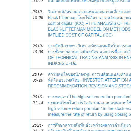
03-17
และผลตอบแทนของตลาดทุนในสหรัฐอเมริกาแ
2019-
วิเคราะห์อัตราผลตอบแทนและความเสี่ยงของ
10-09
Black-Litterman โดยใช้อัตราคาดหวังผลตอบแ
cost of capital (ICC) =THE ANALYSIS OF 
BLACK-LITTERMAN MODEL ON METHODS
IMPLIED COST OF CAPITAL (ICC)
2019-
ประสิทธิภาพการวิเคราะห์ทางเทคนิคในการลง
10-09
การซื้อขายส่วนต่างพันธบัตร และการซื้อขายส
OF TECHNICAL TRADING ANALYSIS IN EN
INDICES CFDs.
2019-
ความสนใจของนักลงทุน การเปลี่ยนแปลงคำแน
05-28
หุ้นในประเทศไทย =INVESTOR ATTENTION 
RECOMMENDATION REVISION AND STOCK 
2016-
การทดสอบ"The high-volume return premium"
01-14
ประเทศไทยโดยการวัดอัตราผลตอบแทนแบบใช้รา
high-volume return premium" in the stock e
measure the rate of return by using closing p
2021-
การศึกษาความสัมพันธ์ระหว่างผลการดำเนินงานใ
03-17
ปริมาณเงินที่ไหลเข้าของกองทุนรวมตราสารทุนท