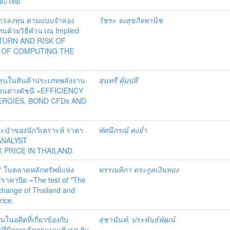
ละไทย
การลงทุน ตามแบบจำลอง
วัชระ จงสุขกิจพานิช
ทนด้วยวิธีคำนวณ Implied
RETURN AND RISK OF
 OF COMPUTING THE
ทุนในสินค้าประเภทพลังงาน
สุนทรี คุ้มปลี
่วนต่างดัชนี =EFFICIENCY
ERGIES, BOND CFDs AND
ะนำของนักวิเคราะห์ ราคา
ทัศนีภรณ์ คงอ่ำ
ANALYST
PRICE IN THAILAND.
 ในตลาดหลักทรัพย์แห่ง
พรรณทิภา ตระกูลเงินทอง
คาปิด =The test of "The
xchange of Thailand and
rice.
นอดีตที่เกี่ยวข้องกับ
สุชานันท์, ประพันธ์พัฒน์
ี่มีการบริหารแบบเชิงรุก กับ