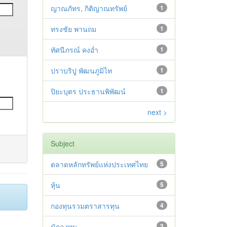
ญาณภัทร, กิติญาณทรัพย์
1
ทรงชัย พานถม
1
ทัศนีภรณ์ คงอ่ำ
1
ปราบริปู พัฒนภูมิไท
1
ปิยะบุตร ประธานพิพัฒน์
1
next >
Subject
ตลาดหลักทรัพย์แห่งประเทศไทย
5
หุ้น
5
กองทุนรวมตราสารทุน
4
นักลงทุน
3