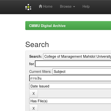
Home
Browse
Help
Skip
navigation
CMMU Digital Archive
Search
Search:
for
Current filters: