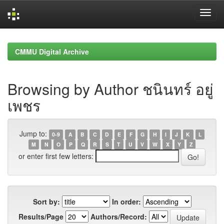
Skip
navigation
CMMU Digital Archive
Browsing by Author ชนินทร์ อยู่
เพชร
Jump to:
0-9
A
B
C
D
E
F
G
H
I
J
K
L
M
N
O
P
Q
R
S
T
U
V
W
X
Y
Z
or enter first few letters:
Sort by:
In order:
Results/Page
Authors/Record: