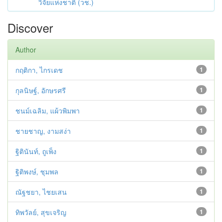
วิจัยแห่งชาติ (วช.)
Discover
Author
กฤติกา, ไกรเดช
1
กุลนิษฐ์, อักษรศรี
1
ชนม์เฉลิม, แผ้วพิมพา
1
ชายชาญ, งามสง่า
1
ฐิตินันท์, ถูเพ็ง
1
ฐิติพงษ์, ชุมพล
1
ณัฐชยา, ไชยเสน
1
ทิพวัลย์, สุขเจริญ
1