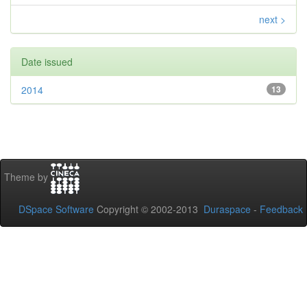
next >
Date issued
2014
13
Theme by
DSpace Software
Copyright © 2002-2013
Duraspace
-
Feedback