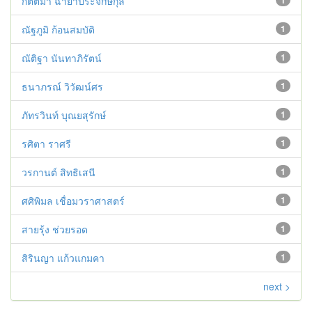
กิตติมา ฉายาประจักษ์กุล
1
ณัฐภูมิ ก้อนสมบัติ
1
ณัติฐา นันทาภิรัตน์
1
ธนาภรณ์ วิวัฒน์ศร
1
ภัทรวินท์ บุณยสุรักษ์
1
รศิตา ราศรี
1
วรกานต์ สิทธิเสนี
1
ศศิพิมล เชื่อมวราศาสตร์
1
สายรุ้ง ช่วยรอด
1
สิรินญา แก้วแกมคา
1
next >