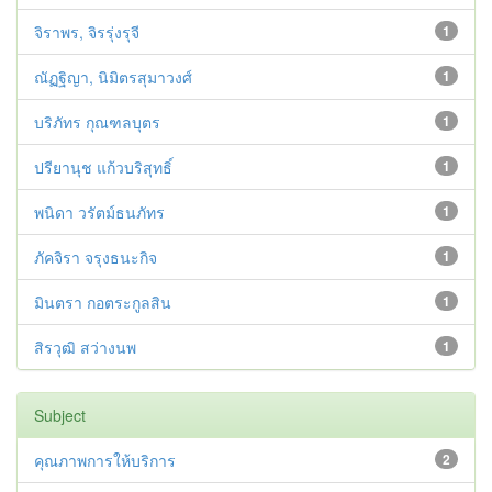
จิราพร, จิรรุ่งรุจี
1
ณัฏฐิญา, นิมิตรสุมาวงศ์
1
บริภัทร กุณฑลบุตร
1
ปรียานุช แก้วบริสุทธิ์
1
พนิดา วรัตม์ธนภัทร
1
ภัคจิรา จรุงธนะกิจ
1
มินตรา กอตระกูลสิน
1
สิรวุฒิ สว่างนพ
1
Subject
คุณภาพการให้บริการ
2