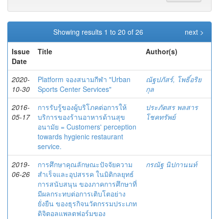
Showing results 1 to 20 of 26
next >
Issue
Title
Author(s)
Date
2020-
Platform จองสนามกีฬา "Urban
ณัฐปภัสร์, โพธิ์อริย
10-30
Sports Center Services"
กุล
2016-
การรับรู้ของผู้บริโภคต่อการให้
ประภัตสร พลสาร
05-17
บริการของร้านอาหารด้านสุข
โชคทรัพย์
อนามัย = Customers' perception
towards hygienic restaurant
service.
2019-
การศึกษาคุณลักษณะปัจจัยความ
กรณัฐ นิปกานนท์
06-26
สำเร็จและอุปสรรค ในมิติกลยุทธ์
การสนับสนุน ของภาคการศึกษาที่
มีผลกระทบต่อการเติบโตอย่าง
ยั่งยืน ของธุรกิจนวัตกรรมประเภท
ดิจิตอลแพลตฟอร์มของ