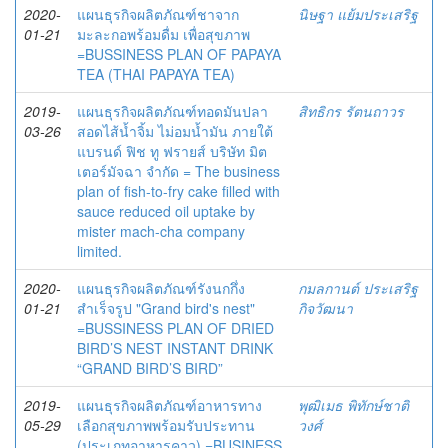
2020-
แผนธุรกิจผลิตภัณฑ์ชาจาก
นิษฐา แย้มประเสริฐ
01-21
มะละกอพร้อมดื่ม เพื่อสุขภาพ
=BUSSINESS PLAN OF PAPAYA
TEA (THAI PAPAYA TEA)
2019-
แผนธุรกิจผลิตภัณฑ์ทอดมันปลา
สิทธิกร รัตนถาวร
03-26
สอดไส้น้ำจิ้ม ไม่อมน้ำมัน ภายใต้
แบรนด์ ฟิช ทู ฟรายส์ บริษัท มิต
เตอร์มัจฉา จำกัด = The business
plan of fish-to-fry cake filled with
sauce reduced oil uptake by
mister mach-cha company
limited.
2020-
แผนธุรกิจผลิตภัณฑ์รังนกกึ่ง
กมลกานต์ ประเสริฐ
01-21
สำเร็จรูป "Grand bird's nest"
กิจวัฒนา
=BUSSINESS PLAN OF DRIED
BIRD’S NEST INSTANT DRINK
“GRAND BIRD’S BIRD”
2019-
แผนธุรกิจผลิตภัณฑ์อาหารทาง
พุฒิเมธ พิทักษ์ชาติ
05-29
เลือกสุขภาพพร้อมรับประทาน
วงศ์
(ประเภทอาหารคาว) =BUSINESS