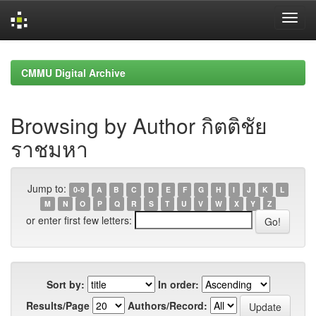
Skip
navigation
CMMU Digital Archive
Browsing by Author กิตติชัย
ราชมหา
Jump to:
0-9
A
B
C
D
E
F
G
H
I
J
K
L
M
N
O
P
Q
R
S
T
U
V
W
X
Y
Z
or enter first few letters:
Sort by:
In order:
Results/Page
Authors/Record: