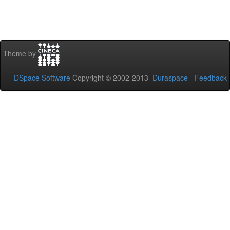
Theme by
DSpace Software
Copyright © 2002-2013
Duraspace
-
Feedback