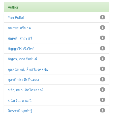
Author
Yan Peifei
1
กนกพร ศรีนาค
1
กัญจน์, สาระศรี
1
กัญญาวีร์ เริงวิทย์
1
กัญภร, กฤตสัมพันธ์
1
กุลลนันทน์, ลิ้มศรีมงคลชัย
1
กุลวดี ประทีปถิ่นทอง
1
ขวัญชนก เทิดไตรสรณ์
1
ฆนัสวัน, ทามณี
1
จิตราวดี ศุภษัษฐี
1