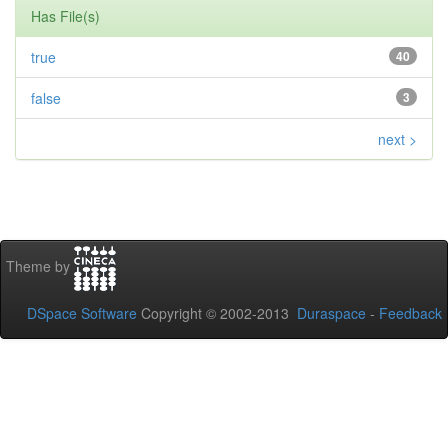
Has File(s)
true
40
false
3
next >
Theme by
DSpace Software
Copyright © 2002-2013
Duraspace
-
Feedback