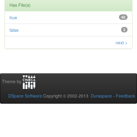
Has File(s)
true
40
false
3
next >
Theme by
DSpace Software
Copyright © 2002-2013
Duraspace
-
Feedback