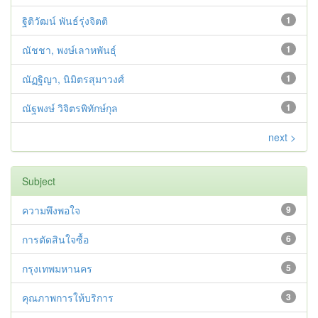
ฐิติวัฒน์ พันธ์รุ่งจิตติ
1
ณัชชา, พงษ์เลาหพันธุ์
1
ณัฏฐิญา, นิมิตรสุมาวงศ์
1
ณัฐพงษ์ วิจิตรพิทักษ์กุล
1
next >
Subject
ความพึงพอใจ
9
การตัดสินใจซื้อ
6
กรุงเทพมหานคร
5
คุณภาพการให้บริการ
3