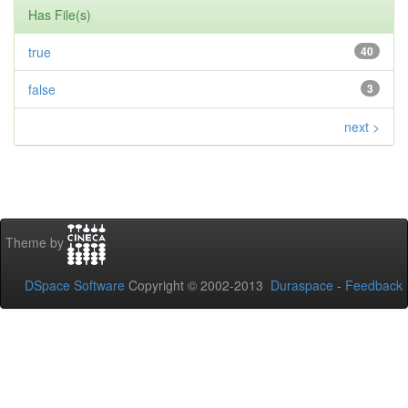
Has File(s)
true
40
false
3
next >
Theme by
DSpace Software
Copyright © 2002-2013
Duraspace
-
Feedback