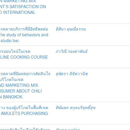
EN MARKETING MIX
NT’S SATISFACTION ON
D INTERNATIONAL
ลาดบริการที่มีอิทธิพลต่อ
ธิติมา ดุษณีธรรม
The study of behaviors and
studio bar.
าหารออนไลน์ในเขต
ภาวิณี กองตาพันธ์
NLINE COOKING COURSE
ตลาดที่มีผลต่อการตัดสินใจ
สุพัตรา ลิขิตวานิช
ู้บริโภคในเขต
ND MARKETING MIX
NSUMER ABOUT CHILI
N BANGKOK.
งราง ของผู้บริโภคในพื้นที่เขต
ทิฆัมพร สกุลบริสุทธิ์สุข
O AMULETS PURCHASING
่อการตัดสินใจเลือกใช้บริการ
ธัญธร วงษ์กุล