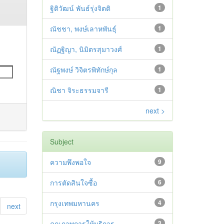
ฐิติวัฒน์ พันธ์รุ่งจิตติ
1
ณัชชา, พงษ์เลาหพันธุ์
1
ณัฏฐิญา, นิมิตรสุมาวงศ์
1
ณัฐพงษ์ วิจิตรพิทักษ์กุล
1
ณิชา จิระธรรมจารี
1
next >
Subject
ความพึงพอใจ
9
การตัดสินใจซื้อ
6
กรุงเทพมหานคร
4
next
คุณภาพการให้บริการ
3