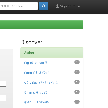
Sign on to:
Discover
Author
กัญจน์, สาระศรี
1
กัญญาวีร์ เริงวิทย์
1
ขวัญชนก เทิดไตรสรณ์
1
จิราพร, จิรรุ่งรุจี
1
ฐาปนี, แจ้งสุทิมล
1