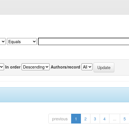
In order
Authors/record
previous
1
2
3
4
...
5