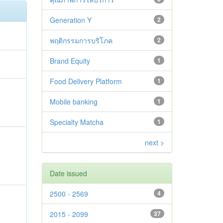
Generation Y
2
พฤติกรรมการบริโภค
2
Brand Equity
1
Food Delivery Platform
1
Mobile banking
1
Specialty Matcha
1
next >
Date issued
2500 - 2569
4
2015 - 2099
37