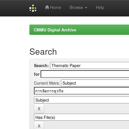
Home
Browse
Help
Skip
navigation
CMMU Digital Archive
Search
Search:
for
Current filters: